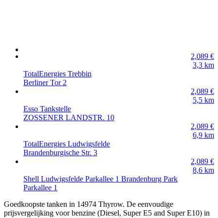
2,089
€
3,3
km
TotalEnergies Trebbin
Berliner Tor 2
2,089
€
5,5
km
Esso Tankstelle
ZOSSENER LANDSTR. 10
2,089
€
6,9
km
TotalEnergies Ludwigsfelde
Brandenburgische Str. 3
2,089
€
8,6
km
Shell Ludwigsfelde Parkallee 1 Brandenburg Park
Parkallee 1
Goedkoopste tanken in 14974 Thyrow. De eenvoudige
prijsvergelijking voor benzine (Diesel, Super E5 and Super E10) in