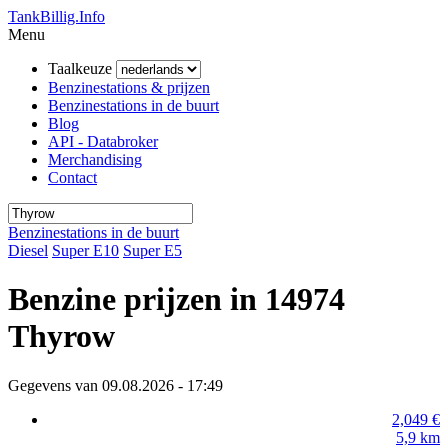
TankBillig.Info
Menu
Taalkeuze
Benzinestations & prijzen
Benzinestations in de buurt
Blog
API - Databroker
Merchandising
Contact
Benzinestations in de buurt
Diesel
Super E10
Super E5
Benzine prijzen in 14974
Thyrow
Gegevens van 09.08.2026 - 17:49
2,049
€
5,9
km