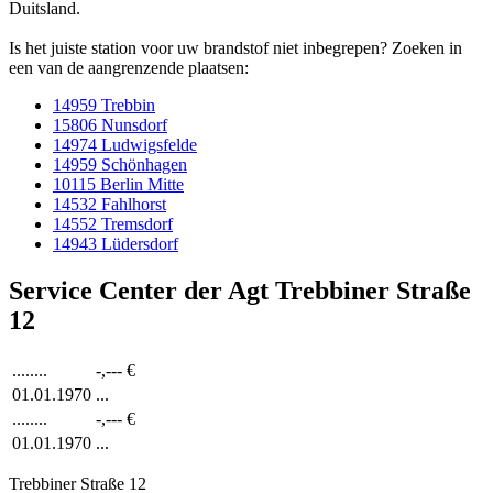
Duitsland.
Is het juiste station voor uw brandstof niet inbegrepen? Zoeken in
een van de aangrenzende plaatsen:
14959 Trebbin
15806 Nunsdorf
14974 Ludwigsfelde
14959 Schönhagen
10115 Berlin Mitte
14532 Fahlhorst
14552 Tremsdorf
14943 Lüdersdorf
Service Center der Agt Trebbiner Straße
12
........
-,---
€
01.01.1970
...
........
-,---
€
01.01.1970
...
Trebbiner Straße 12