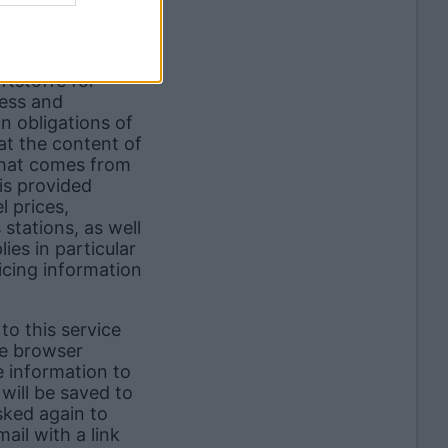
 from Energie-
ftstoffe for
ess and
on obligations of
at the content of
 that comes from
is provided
l prices,
stations, as well
ies in particular
icing information
to this service
he browser
e information to
will be saved to
asked again to
ail with a link