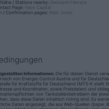
r Nähe / Stations nearby:
Geovanni Herrera
ontact Page:
Hack Capital
n / Confirmation pages:
Matt Jones
bedingungen
itgestellten Informationen.
Die für diesen Dienst ve
reich von Energie-Control Austria und für Deutschl
telle für Kraftstoffe für Deutschland (MTS-K stellt
dresse und Koordinaten, sowie Preisdaten) und oblie
rmationspflichten von Tankstellenbetreibern der jewei
en, dass diese Daten inhaltlich richtig sind. Es werde
zliche Daten angezeigt, die aus Web-Quellen (bspw. B