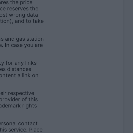
ares the price
ice reserves the
post wrong data
tion), and to take
s and gas station
e. In case you are
ty for any links
ces distances
ontent a link on
eir respective
provider of this
rademark rights
ersonal contact
his service. Place