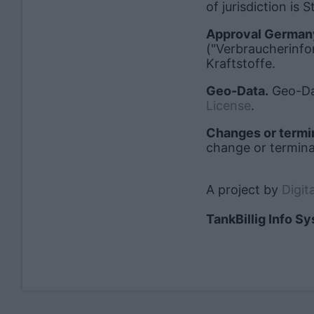
of jurisdiction is S
Approval German
("Verbraucherinfo
Kraftstoffe.
Geo-Data.
Geo-Da
License
.
Changes or termin
change or terminat
A project by
Digit
TankBillig Info S