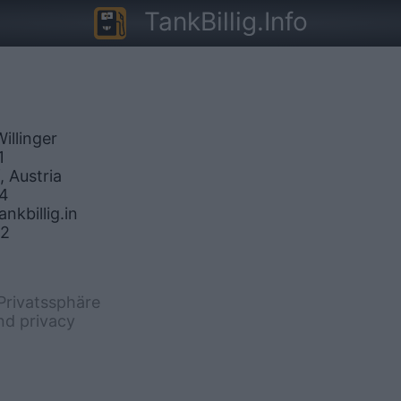
TankBillig.Info
illinger
1
, Austria
44
nkbillig.in
22
Privatssphäre
nd privacy