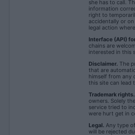
she has to call. T
information correc
right to temporar
accidentally or on
legal action where
Interface (API) fo
chains are welcome
interested in this
Disclaimer.
The pro
that are automatic
himself from any c
this site can lead
Trademark rights.
owners. Solely the
service tried to i
were hurt get in 
Legal.
Any type of
will be rejected d