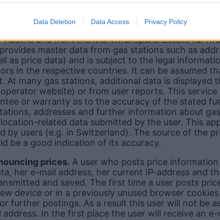
se
Data Deletion
Data Access
Privacy Policy
ation provided.
The data used for this service comes
r Austria and from the Markttransparenzstelle für Kra
rovides master data from gas stations such as addr
ll as price data) and is subject to the legal informati
ors in the respective countries. It can be assumed th
ct. At many gas stations, additional data is displayed
operator website) or from user reports. This service 
tee or warranty as to the accuracy of the stated fue
tations, addresses and further information about gas 
location-related data submitted by the user. This appl
d by users (e.g. in Switzerland). The source of the pr
ld be a good indication of its accuracy.
nouncing prices.
A user who posts price information 
ata, her e-mail address, her current IP-address and t
ansmitted and saved. The first time a user posts pric
new device or in a previously unused browser cookies 
for further postings. As a result this user will not be 
address. In the first place the user will receive an e-m