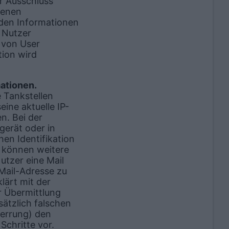
r Ausschluss
benen
nden Informationen
 Nutzer
e von User
tion wird
ationen.
e Tankstellen
eine aktuelle IP-
n. Bei der
gerät oder in
en Identifikation
t können weitere
utzer eine Mail
 Mail-Adresse zu
lärt mit der
r Übermittlung
sätzlich falschen
zerrung) den
chritte vor.