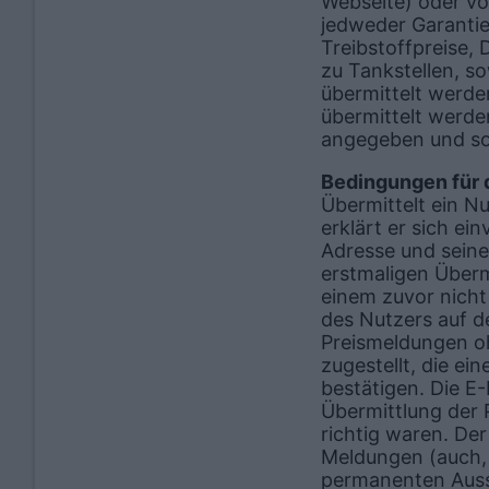
Webseite) oder vo
jedweder Garantie
Treibstoffpreise,
zu Tankstellen, s
übermittelt werden
übermittelt werden
angegeben und soll
Bedingungen für 
Übermittelt ein N
erklärt er sich ei
Adresse und sein
erstmaligen Überm
einem zuvor nicht
des Nutzers auf d
Preismeldungen oh
zugestellt, die ei
bestätigen. Die E-
Übermittlung der 
richtig waren. Der
Meldungen (auch, 
permanenten Aussc