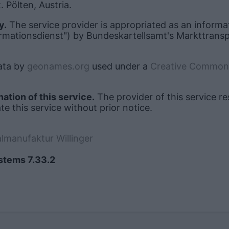
t. Pölten, Austria.
y.
The service provider is appropriated as an informa
rmationsdienst") by Bundeskartellsamt's Markttranspa
ta by
geonames.org
used under a
Creative Commons
ation of this service.
The provider of this service re
e this service without prior notice.
almanufaktur Willinger
ystems 7.33.2