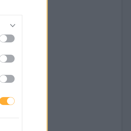
tand ist St.
offe des
tive Commons
ch vor, Teile des
u ändern