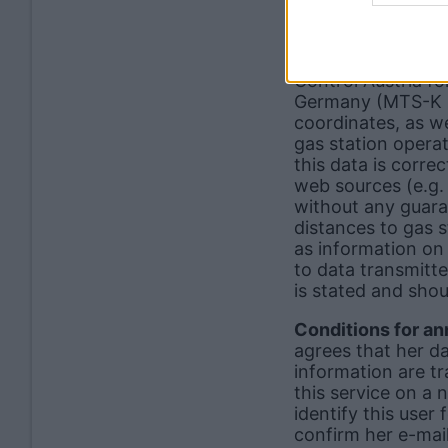
Terms of u
Quality of inform
Control Austria fo
Germany (MTS-K p
coordinates, as we
gas station operat
this data is corre
web sources (e.g. 
without any guaran
distances to gas s
as information on 
to data transmitte
is stated and shou
Conditions for an
agrees that her d
information are tr
this service on a 
identify this user 
confirm her e-mail 