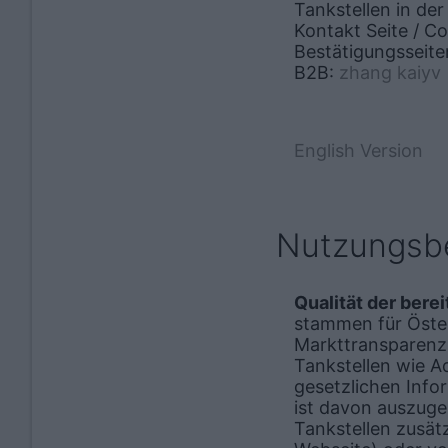
Tankstellen in de
Kontakt Seite / C
Bestätigungsseite
B2B:
zhang kaiyv
English Version
Nutzungs­
Qualität der bere
stammen für Öster
Markttransparenzs
Tankstellen wie A
gesetzlichen Info
ist davon auszugeh
Tankstellen zusät