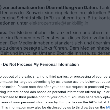
I) zur automatisierten Übermittlung von Daten.
Tanks
tten aus der Schweiz sind eingeladen ihre aktuellen P
er eine Schnittstelle (API) zu übermitteln. Bitte kont
mationen unter
elektrozentrale@tankbillig.in
.
uss.
Der Medieninhaber distanziert sich und übernim
 die im Rahmen des Dienstes auf dieser Seite vollauto
rden. Der Medieninhaber distanziert sich und überni
te zu denen besagte Links führen. Dem Medieninhaber 
Zeit und im vollen Umfang über die Inhalte, zu denen
weit sie ihm nicht von Dritten zur Kenntnis gebracht
gen spiegeln nicht die des Medieninhabers wider.
 -
Do Not Process My Personal Information
 auf dieser Seite angeführten Marken sind Warenzei
to opt-out of the sale, sharing to third parties, or processing of your per
nhaber. Allein aufgrund der bloßen Nennung ist nicht
formation for targeted advertising by us, please use the below opt-out s
Medieninhaber sich diese zu eigen macht. Sollten Sie 
r selection. Please note that after your opt-out request is processed y
echte verletzt werden, teilen Sie das dem Medieninha
eing interest-based ads based on personal information utilized by us or
t und zu Recht beanstandete Inhalte werden nach Mö
disclosed to third parties prior to your opt-out. You may separately opt-
t.
losure of your personal information by third parties on the IAB’s list of
. This information may also be disclosed by us to third parties on the
IA
iche Form von Abmahnung durch Rechtsanwälte ohn