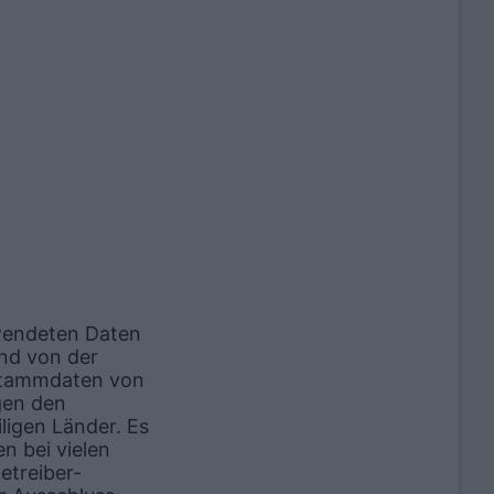
rwendeten Daten
and von der
 Stammdaten von
gen den
ligen Länder. Es
n bei vielen
etreiber-