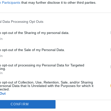
Participants
that may further disclose it to other third parties.
ufnahme mit dem Medieninhaber wird im Sinne der
spflicht als unbegründet zurückgewiesen. Gerichtss
.
l Data Processing Opt Outs
hland.
Der Medieninhaber ist ein zugelassener
ationsdienst der Markttransparenztstelle für Kraftst
o opt-out of the Sharing of my personal data.
.
In
Daten von
geonames.org
verwendet unter einer
Crea
cense
.
o opt-out of the Sale of my Personal Data.
In
endigung des Dienstes.
Der Medieninhaber behält si
s Angebot als Ganzes ohne vorherige Ankündigung z
to opt-out of processing my Personal Data for Targeted
en.
ing.
In
o opt-out of Collection, Use, Retention, Sale, and/or Sharing
ersonal Data that Is Unrelated with the Purposes for which it
lected.
Out
CONFIRM